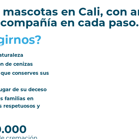
mascotas en Cali, con a
compañía en cada paso.
girnos?
aturaleza
ón de cenizas
 que conserves sus
ugar de su deceso
 familias en
s respetuosos y
0.000
de cremación.