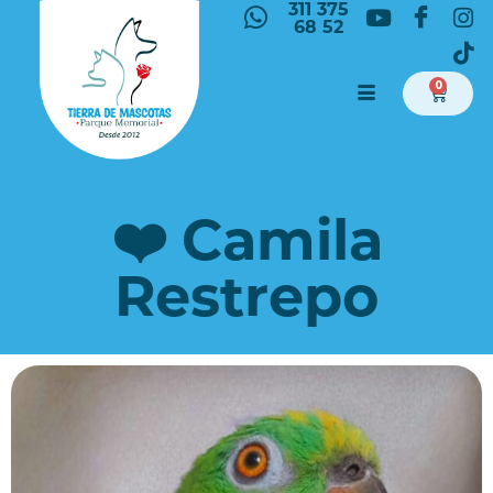
311 375
68 52
0
❤️ Camila
Restrepo