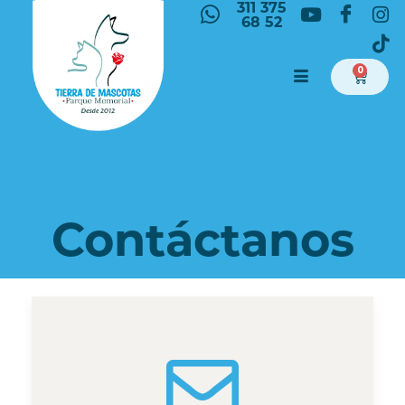
311 375
68 52
0
Contáctanos