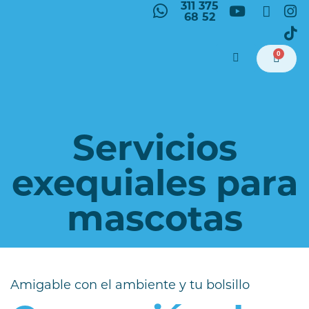
311 375
68 52
0
Servicios
exequiales para
mascotas
Amigable con el ambiente y tu bolsillo