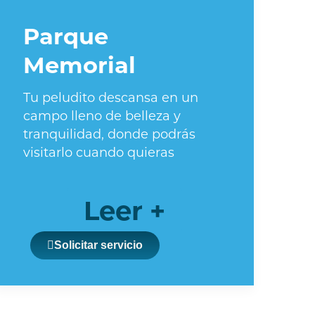
Parque
Memorial
Tu peludito descansa en un
campo lleno de belleza y
tranquilidad, donde podrás
visitarlo cuando quieras
Leer +
Solicitar servicio