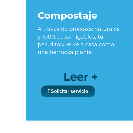
Compostaje
A través de procesos naturales
y 100% ecoamigables, tu
peludito vuelve a casa como
una hermosa planta
Leer +
Solicitar servicio