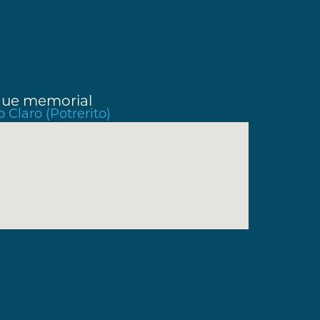
rque memorial
 Claro (Potrerito)