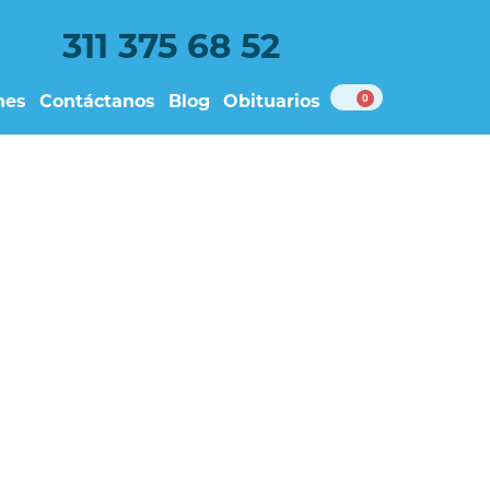
311 375 68 52
nes
Contáctanos
Blog
Obituarios
0