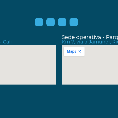
Sede operativa - Pa
 Cali
Km 7, vía a Jamundí, Rio