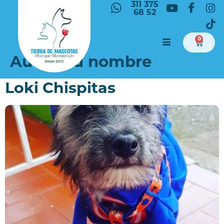
311 375
68 52
0
Autor:
Tu nombre
Loki Chispitas